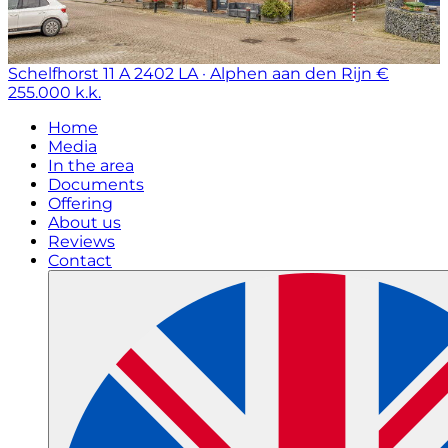
Schelfhorst 11 A
2402 LA · Alphen aan den Rijn
€
255.000 k.k.
Home
Media
In the area
Documents
Offering
About us
Reviews
Contact